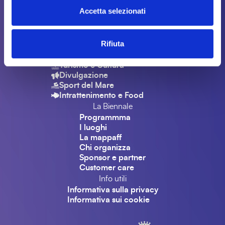
Accetta selezionati
Livorno 12 - 16 MAGGIO 2027
Focus
Rifiuta
Blue Economy ed Expo
Dibattiti Scientifico-Istituzionali
Turismo e Cultura
Divulgazione
Sport del Mare
Intrattenimento e Food
La Biennale
Programmma
I luoghi
La mappaff
Chi organizza
Sponsor e partner
Customer care
Info utili
Informativa sulla privacy
Informativa sui cookie