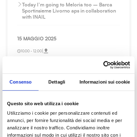
Today I’m going to Meloria too – Barca
Sportinsieme Livorno aps in collaboration
with INAIL
15 MAGGIO 2025
|
10.00 - 12.00
Meloria tour with the possibility of
swimming
Consenso
Dettagli
Informazioni sui cookie
|
14.30 - 16.30
Meloria tour with wine tourism aperitif and
Questo sito web utilizza i cookie
the possibility of swimming
Utilizziamo i cookie per personalizzare contenuti ed
|
annunci, per fornire funzionalità dei social media e per
9.30 - 12.30
analizzare il nostro traffico. Condividiamo inoltre
Today I’m going to Meloria too – Barca
informazioni sul modo in cui utilizzi il nostro sito con i