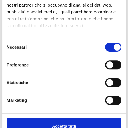
Sportinsieme Livorno aps in collaboration
nostri partner che si occupano di analisi dei dati web,
with INAIL
pubblicità e social media, i quali potrebbero combinarle
con altre informazioni che hai fornito loro o che hanno
|
14.30 - 16.30
raccolto dal tuo utilizzo dei loro servizi.
Today I’m going to Meloria too – Barca
Sportinsieme Livorno aps in collaboration
Selezione
with INAIL
Necessari
del
consenso
Go to the full list of events
Preferenze
Statistiche
Marketing
Accetta tutti